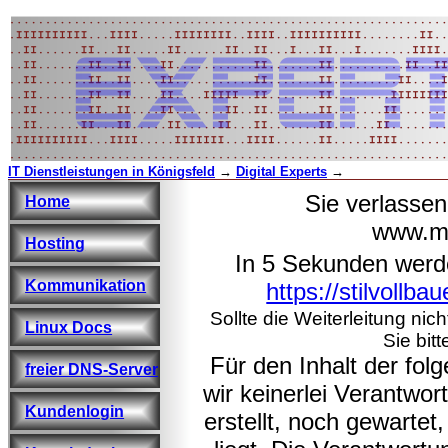
IT Dienstleistungen in Königsfeld
→
Digital Experts
→
Sie verlasse
Home
www.ma
Hosting
In 5 Sekunden werd
Kommunikation
https://stilvollba
Sollte die Weiterleitung nic
Linux Docs
Sie bitt
Für den Inhalt der fo
freier DNS-Server
wir keinerlei Verantwo
Kundenlogin
erstellt, noch gewarte