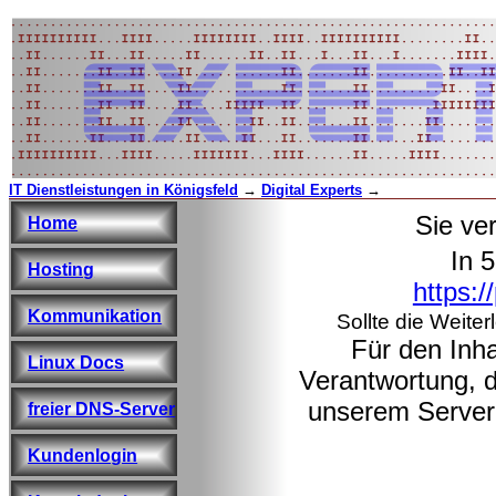
IT Dienstleistungen in Königsfeld
→
Digital Experts
→
Sie ve
Home
In 
Hosting
https:
Kommunikation
Sollte die Weiter
Für den Inha
Linux Docs
Verantwortung, d
unserem Server l
freier DNS-Server
Kundenlogin