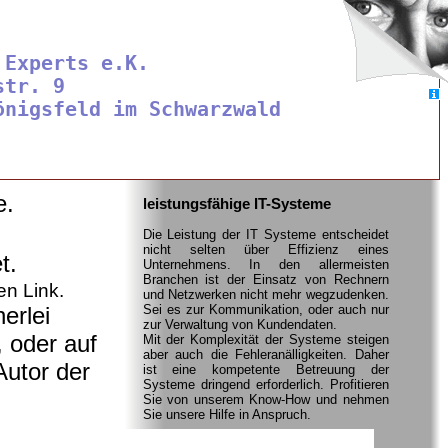
 Experts e.K.

tr. 9

e.
leistungsfähige IT-Systeme
Die Leistung der IT Systeme entscheidet
nicht selten über Effizienz eines
t.
Unternehmens. In den allermeisten
Branchen ist der Einsatz von Rechnern
en Link.
und Netzwerken nicht mehr wegzudenken.
erlei
Sei es zur Kommunikation, oder auch nur
zur Verwaltung von Kundendaten.
, oder auf
Mit der Komplexität der Systeme steigen
aber auch die Fehleranälligkeiten. Daher
Autor der
ist eine kompetente Betreuung der
Systeme dringend erforderlich. Profitieren
Sie von unserem Know-How und nehmen
Sie unsere Hilfe in Anspruch.