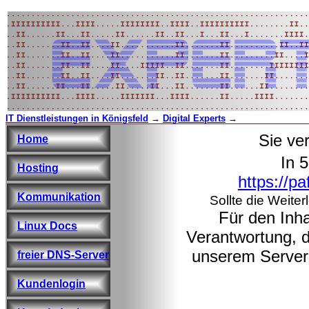
IT Dienstleistungen in Königsfeld
→
Digital Experts
→
Sie ve
Home
In 
Hosting
https://p
Kommunikation
Sollte die Weiter
Für den Inha
Linux Docs
Verantwortung, d
unserem Server l
freier DNS-Server
Kundenlogin