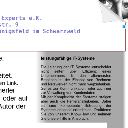
 Experts e.K.

tr. 9

e.
leistungsfähige IT-Systeme
Die Leistung der IT Systeme entscheidet
nicht selten über Effizienz eines
itet.
Unternehmens. In den allermeisten
Branchen ist der Einsatz von Rechnern
en Link.
und Netzwerken nicht mehr wegzudenken.
erlei
Sei es zur Kommunikation, oder auch nur
zur Verwaltung von Kundendaten.
, oder auf
Mit der Komplexität der Systeme steigen
aber auch die Fehleranälligkeiten. Daher
Autor der
ist eine kompetente Betreuung der
Systeme dringend erforderlich. Profitieren
Sie von unserem Know-How und nehmen
Sie unsere Hilfe in Anspruch.