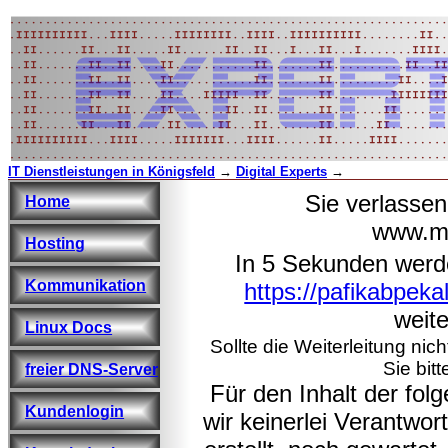
IT Dienstleistungen in Königsfeld
→
Digital Experts
→
Sie verlasse
Home
www.ma
Hosting
In 5 Sekunden werd
Kommunikation
https://pafikabpek
weite
Linux Docs
Sollte die Weiterleitung nic
Sie bitt
freier DNS-Server
Für den Inhalt der fo
Kundenlogin
wir keinerlei Verantwo