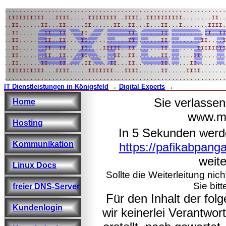
IT Dienstleistungen in Königsfeld
→
Digital Experts
→
Sie verlasse
Home
www.ma
Hosting
In 5 Sekunden werd
Kommunikation
https://pafikabpan
weite
Linux Docs
Sollte die Weiterleitung nic
Sie bitt
freier DNS-Server
Für den Inhalt der fo
Kundenlogin
wir keinerlei Verantwo