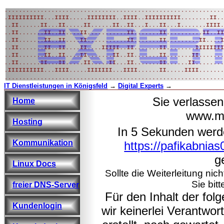
IT Dienstleistungen in Königsfeld
→
Digital Experts
→
Sie verlasse
Home
www.ma
Hosting
In 5 Sekunden werd
Kommunikation
https://pafikabnia
ge
Linux Docs
Sollte die Weiterleitung nic
Sie bitt
freier DNS-Server
Für den Inhalt der fo
Kundenlogin
wir keinerlei Verantwo