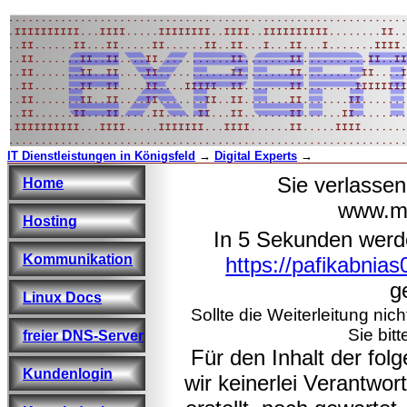
IT Dienstleistungen in Königsfeld
→
Digital Experts
→
Sie verlasse
Home
www.ma
Hosting
In 5 Sekunden werd
Kommunikation
https://pafikabnia
ge
Linux Docs
Sollte die Weiterleitung nic
Sie bitt
freier DNS-Server
Für den Inhalt der fo
Kundenlogin
wir keinerlei Verantwo