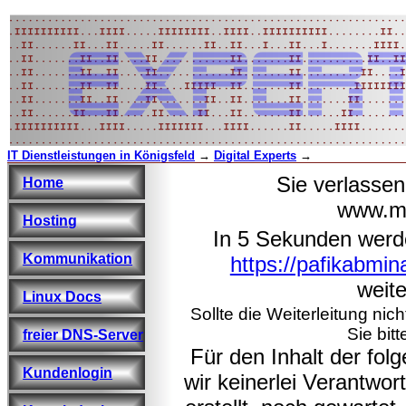
IT Dienstleistungen in Königsfeld
→
Digital Experts
→
Sie verlasse
Home
www.ma
Hosting
In 5 Sekunden werd
Kommunikation
https://pafikabmi
weite
Linux Docs
Sollte die Weiterleitung nic
Sie bitt
freier DNS-Server
Für den Inhalt der fo
Kundenlogin
wir keinerlei Verantwo