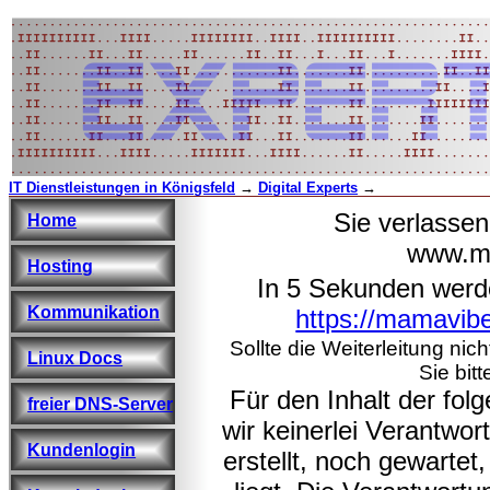
IT Dienstleistungen in Königsfeld
→
Digital Experts
→
Sie verlasse
Home
www.ma
Hosting
In 5 Sekunden werd
Kommunikation
https://mamavib
Sollte die Weiterleitung nic
Linux Docs
Sie bitt
Für den Inhalt der fo
freier DNS-Server
wir keinerlei Verantwo
Kundenlogin
erstellt, noch gewarte