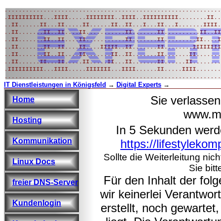
IT Dienstleistungen in Königsfeld
→
Digital Experts
→
Sie verlasse
Home
www.ma
Hosting
In 5 Sekunden werd
Kommunikation
https://lifestyleko
Sollte die Weiterleitung nic
Linux Docs
Sie bitt
Für den Inhalt der fo
freier DNS-Server
wir keinerlei Verantwo
Kundenlogin
erstellt, noch gewarte