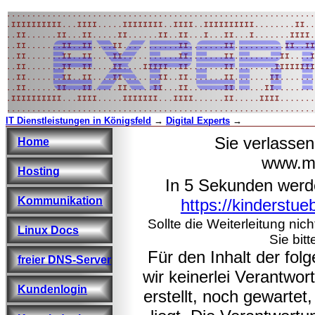
IT Dienstleistungen in Königsfeld
→
Digital Experts
→
Sie verlasse
Home
www.ma
Hosting
In 5 Sekunden werd
Kommunikation
https://kinderstue
Sollte die Weiterleitung nic
Linux Docs
Sie bitt
Für den Inhalt der fo
freier DNS-Server
wir keinerlei Verantwo
Kundenlogin
erstellt, noch gewarte