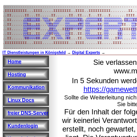
IT Dienstleistungen in Königsfeld
→
Digital Experts
→
Sie verlasse
Home
www.ma
Hosting
In 5 Sekunden werd
Kommunikation
https://gamewet
Sollte die Weiterleitung nic
Linux Docs
Sie bitt
Für den Inhalt der fo
freier DNS-Server
wir keinerlei Verantwo
Kundenlogin
erstellt, noch gewarte